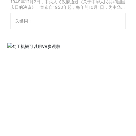
1949年12月2日，中央人民政府通过《关于中华人民共和国国
产
庆日的决议》，宣布自1950年起，每年的10月1日，为中华人
民共和国宣告成立的日子，即国庆日。
品
关键词：
中
心
新
闻
资
讯
招
聘
专
栏