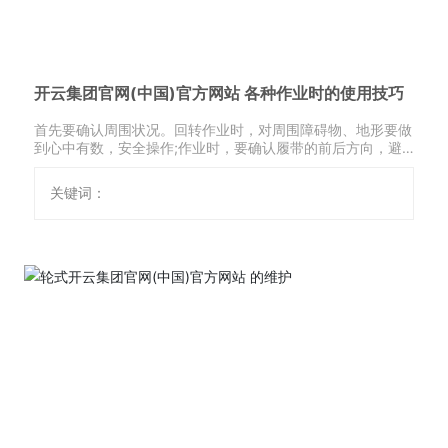
国
)
官
开云集团官网(中国)官方网站 各种作业时的使用技巧
方
首先要确认周围状况。回转作业时，对周围障碍物、地形要做
网
到心中有数，安全操作;作业时，要确认履带的前后方向，避
免造成倾翻或撞击;尽量不要把终传动面对挖掘方向，否则容
站
易损伤行走马达或软管;作业时，要保证左右履带与地面完全
关键词：
接触，提高整机的动态稳定性。