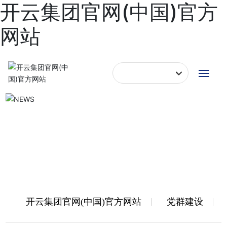
开云集团官网(中国)官方
网站
网
NEWS
站
开
新闻资讯
云
集
开云集团官网(中国)官方网站
团
官
开云集团官网(中国)官方网站
党群建设
网