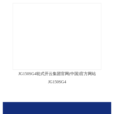
JG150SG4轮式开云集团官网(中国)官方网站
JG150SG4