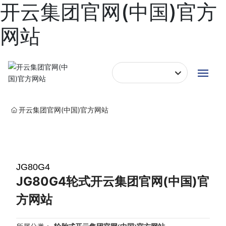
开云集团官网(中国)官方
网站
网
开云集团官网(中国)官方网站
站
开
云
JG80G4
集
JG80G4轮式开云集团官网(中国)官
团
方网站
官
网