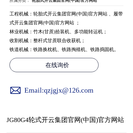
所属分类：
轮胎式开云集团官网(中国)官方网站
(
中
工程机械：轮胎式开云集团官网(中国)官方网站 、履带
式开云集团官网(中国)官方网站 ；
国
林业机械：竹木(甘蔗)拾装机、多功能转运机；
)
收割机械：整杆式甘蔗联合收获机；
官
铁道机械：铁路换枕机、铁路掏殖机、铁路捣固机。
方
网
在线询价
站
关
Email:qzjgjx@126.com
于
我
们
JG80G4轮式开云集团官网(中国)官方网站