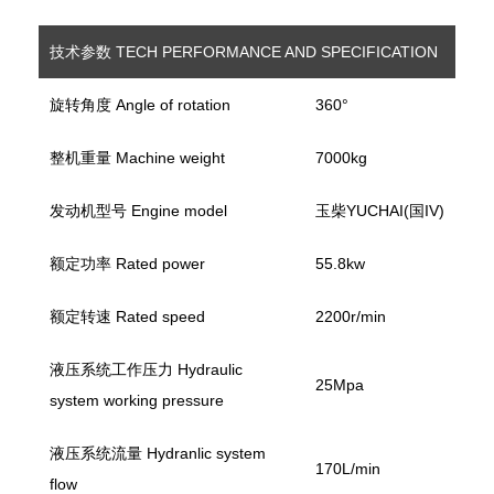
国
)
技术参数 TECH PERFORMANCE AND SPECIFICATION
官
旋转角度 Angle of rotation
360°
方
网
整机重量 Machine weight
7000kg
站
发动机型号 Engine model
玉柴YUCHAI(国IV)
额定功率 Rated power
55.8kw
额定转速 Rated speed
2200r/min
液压系统工作压力 Hydraulic
25Mpa
system working pressure
液压系统流量 Hydranlic system
170L/min
flow