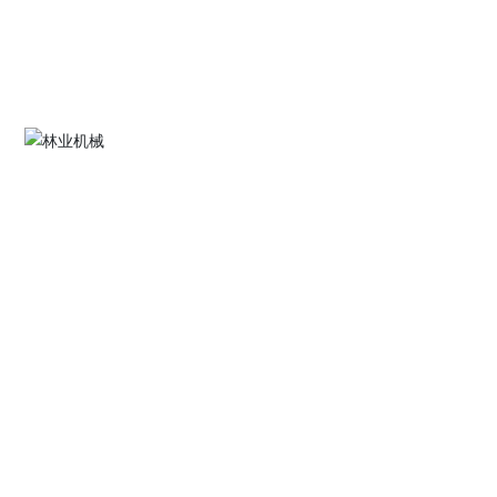
林业机械
竹木(甘蔗)拾装机
多功能转运机
……