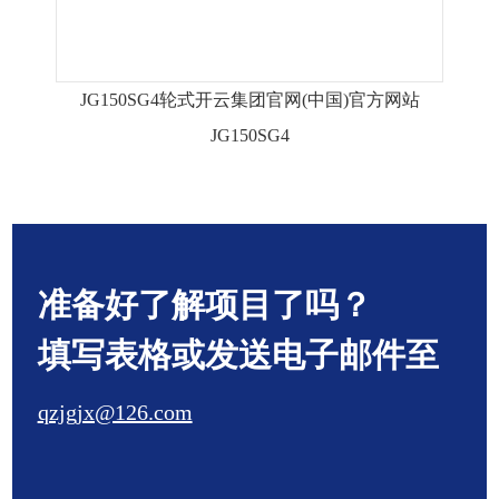
JG150SG4轮式开云集团官网(中国)官方网站
JG150SG4
准备好了解项目了吗？
填写表格或发送电子邮件至
qzjgjx@126.com