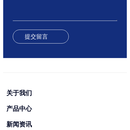
提交留言
关于我们
产品中心
新闻资讯