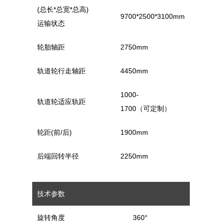
(总长*总宽*总高)
9700*2500*3100mm
客
运输状态
户
轮胎轴距
2750mm
服
务
轨道轮行走轴距
4450mm
1000-
开
轨道轮适应轨距
1700（可定制）
云
集
轮距(前/后)
1900mm
团
后端回转半径
2250mm
官
网
(
技术参数
中
旋转角度
360°