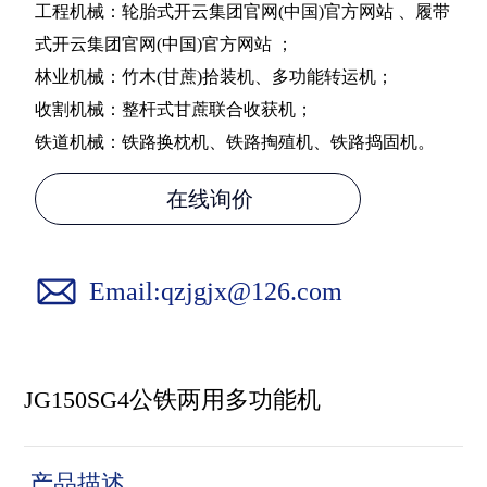
工程机械：轮胎式开云集团官网(中国)官方网站 、履带
(
式开云集团官网(中国)官方网站 ；
中
林业机械：竹木(甘蔗)拾装机、多功能转运机；
国
收割机械：整杆式甘蔗联合收获机；
)
铁道机械：铁路换枕机、铁路掏殖机、铁路捣固机。
官
方
在线询价
网
站
Email:qzjgjx@126.com
关
于
我
JG150SG4公铁两用多功能机
们
产品描述