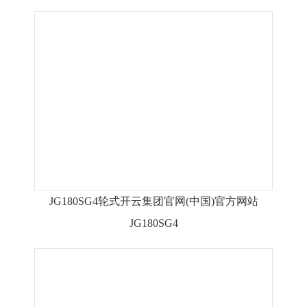
JG180SG4轮式开云集团官网(中国)官方网站
JG180SG4