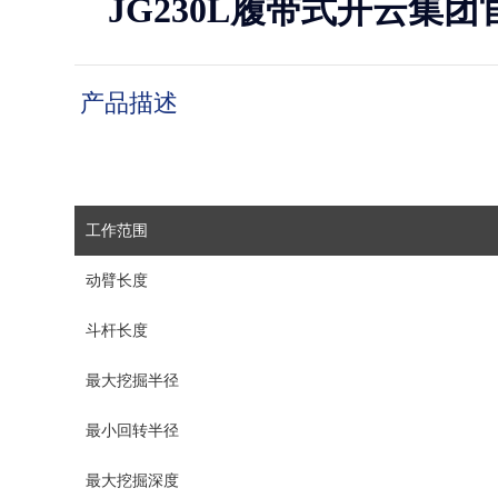
JG230L履带式开云集团
产品描述
工作范围
动臂长度
斗杆长度
最大挖掘半径
最小回转半径
最大挖掘深度