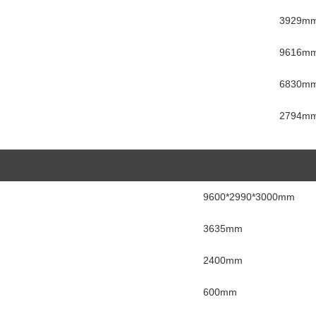
3929m
9616m
6830m
2794m
9600*2990*3000mm
3635mm
2400mm
600mm