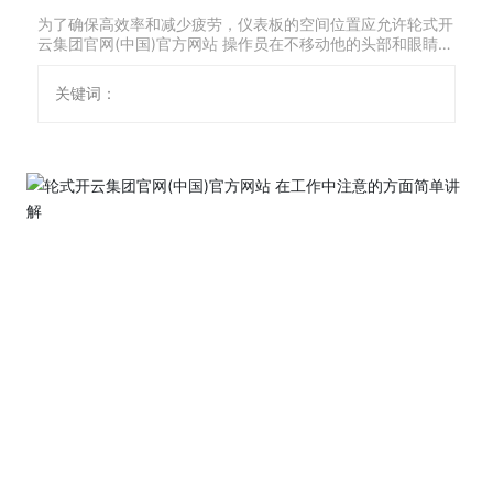
产
为了确保高效率和减少疲劳，仪表板的空间位置应允许轮式开
云集团官网(中国)官方网站 操作员在不移动他的头部和眼睛的
品
情况下看到所有仪器，并且不移动他的身体位置。这减轻了操
中
作员的疲劳并使操作更简单，更安全和更有效。
关键词：
心
新
闻
资
讯
招
聘
专
栏