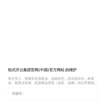
轮式开云集团官网(中国)官方网站 的维护
每天早上，整辆车充满黄油，油箱排空，排水器排水，检查
油，检查冷却液。机器燃油系统（油泵，油嘴）的过早磨损主
要是由于操作员的日常维护不当造成的；
关键词：