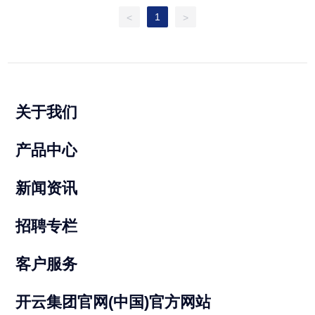
1
<
>
关于我们
产品中心
新闻资讯
招聘专栏
客户服务
开云集团官网(中国)官方网站