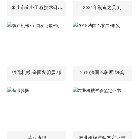
产
泉州市企业工程技术研究
2021年制造之美奖
品
中心
中
心
新
闻
资
铁路机械-全国发明展-铜
2019法国巴黎展-银奖
讯
招
聘
专
栏
营业执照
农业机械试验鉴定证书