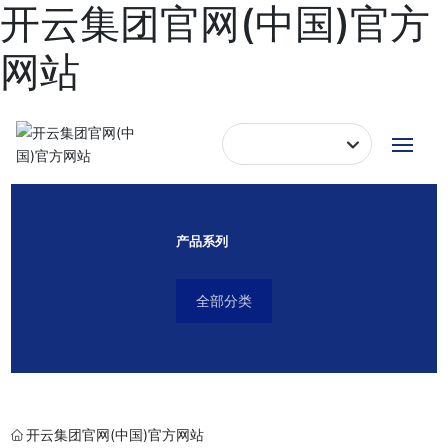
开云集团官网(中国)官方
网站
网
站
产品系列
开
云
全部分类
集
团
官
网
开云集团官网(中国)官方网站