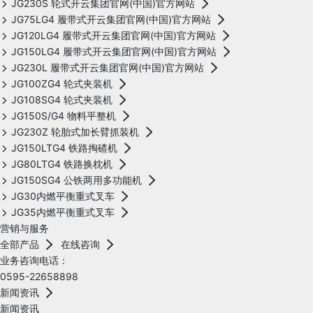
JG230S 轮式开云集团官网(中国)官方网站
JG75LG4 履带式开云集团官网(中国)官方网站
JG120LG4 履带式开云集团官网(中国)官方网站
JG150LG4 履带式开云集团官网(中国)官方网站
JG230L 履带式开云集团官网(中国)官方网站
JG100ZG4 轮式夹装机
JG108SG4 轮式夹装机
JG150S/G4 物料平整机
JG230Z 轮胎式加长臂抓装机
JG150LTG4 铁路掏碴机
JG80LTG4 铁路换枕机
JG150SG4 公铁两用多功能机
JG30内燃平衡重式叉车
JG35内燃平衡重式叉车
营销与服务
全部产品
在线咨询
业务咨询电话：
0595-22658898
新闻资讯
新闻资讯