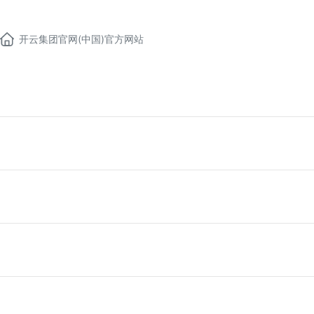
招聘专栏
开云集团官网(中国)官方网站
人才理念
企业活动
劲工机械2018年度优秀、先进员工颁奖典礼
劲工机械2019年度表彰大会
劲工机械欢送2020暨喜迎2021表彰大会
2021年劲力工程机械《凝聚你我、共赢未来》拓展
2023年五一石龙谷