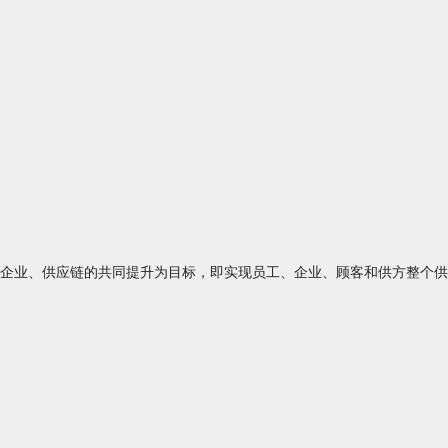
企业、供应链的共同提升为目标，即实现员工、企业、顾客和供方整个供