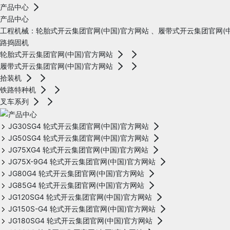
产品中心
产品中心
工程机械：轮胎式开云集团官网(中国)官方网站 、履带式开云集团官网(
路捣固机
轮胎式开云集团官网(中国)官方网站
履带式开云集团官网(中国)官方网站
拾装机
铁路特种机
叉车系列
JG30SG4 轮式开云集团官网(中国)官方网站
JG50SG4 轮式开云集团官网(中国)官方网站
JG75XG4 轮式开云集团官网(中国)官方网站
JG75X-9G4 轮式开云集团官网(中国)官方网站
JG80G4 轮式开云集团官网(中国)官方网站
JG85G4 轮式开云集团官网(中国)官方网站
JG120SG4 轮式开云集团官网(中国)官方网站
JG150S-G4 轮式开云集团官网(中国)官方网站
JG180SG4 轮式开云集团官网(中国)官方网站