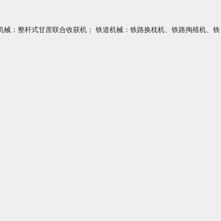
割机械：整杆式甘蔗联合收获机； 铁道机械：铁路换枕机、铁路掏殖机、铁