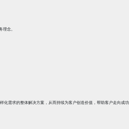
务理念。
样化需求的整体解决方案，从而持续为客户创造价值，帮助客户走向成功