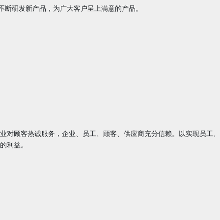
向不断研发新产品，为广大客户呈上满意的产品。
业对顾客热诚服务，企业、员工、顾客、供应商充分信赖。以实现员工、
的利益。