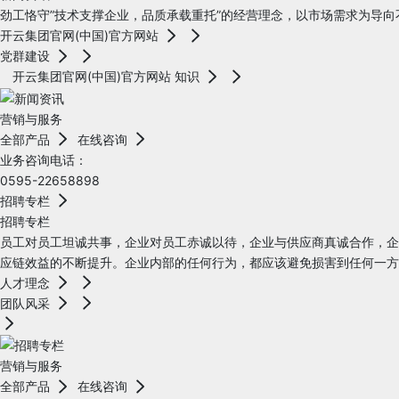
劲工恪守”技术支撑企业，品质承载重托”的经营理念，以市场需求为导
开云集团官网(中国)官方网站
党群建设
开云集团官网(中国)官方网站 知识
营销与服务
全部产品
在线咨询
业务咨询电话：
0595-22658898
招聘专栏
招聘专栏
员工对员工坦诚共事，企业对员工赤诚以待，企业与供应商真诚合作，企
应链效益的不断提升。企业内部的任何行为，都应该避免损害到任何一方
人才理念
团队风采
营销与服务
全部产品
在线咨询