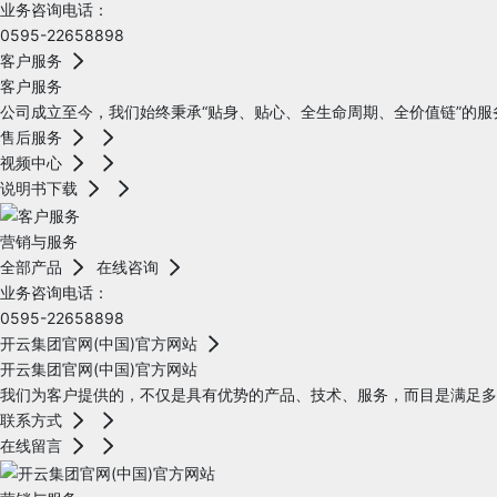
业务咨询电话：
0595-22658898
客户服务
客户服务
公司成立至今，我们始终秉承“贴身、贴心、全生命周期、全价值链”的服
售后服务
视频中心
说明书下载
营销与服务
全部产品
在线咨询
业务咨询电话：
0595-22658898
开云集团官网(中国)官方网站
开云集团官网(中国)官方网站
我们为客户提供的，不仅是具有优势的产品、技术、服务，而目是满足多
联系方式
在线留言