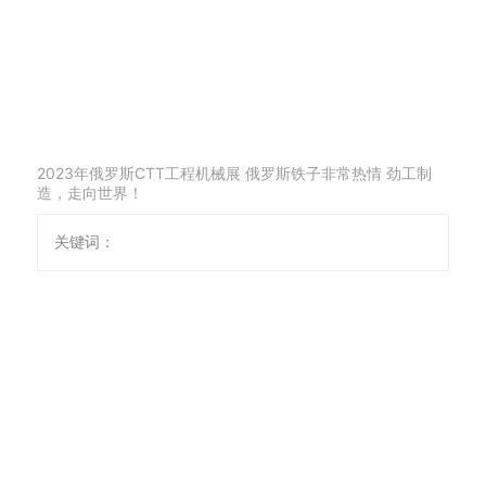
2023年俄罗斯CTT工程机械展 俄罗斯铁子非常热情 劲工制
造，走向世界！
关键词：