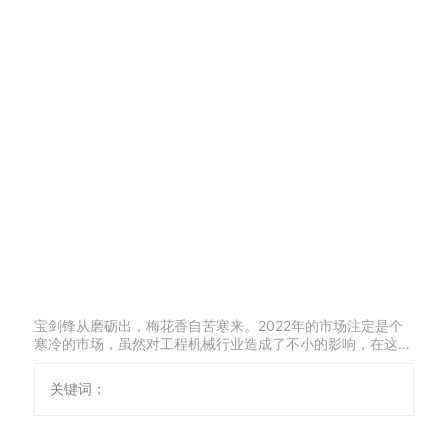
宝剑锋从磨砺出，梅花香自苦寒来。2022年的市场注定是个
寒冷的市场，虽然对工程机械行业造成了不小的影响，在这种
越是艰难的环境下，劲工人更是将刻苦打磨产品、悉心研究机
器的宗旨贯彻到底。终于，22吨以上的轮挖正式推出了。
关键词：