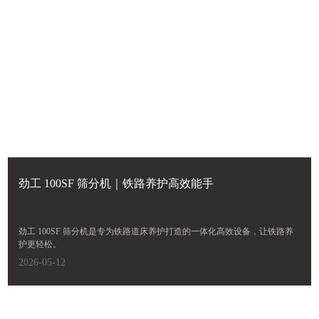
国
)
官
方
网
站
劲工 100SF 筛分机｜铁路养护高效能手
劲工 100SF 筛分机是专为铁路道床养护打造的一体化高效设备，让铁路养
护更轻松。
2026-05-12